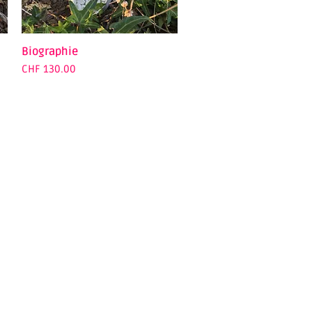
Biographie
Quick View
Price
CHF 130.00