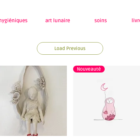
 hygiéniques
art lunaire
soins
liv
Load Previous
Nouveauté