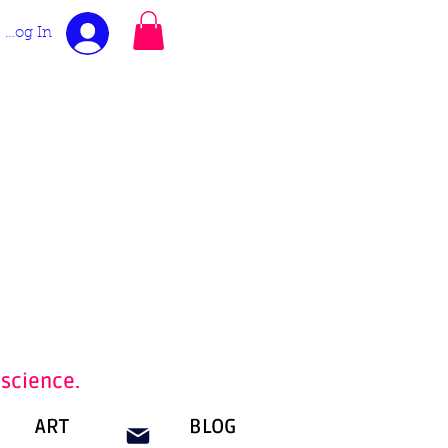
Log In
nscience.
ART
BLOG