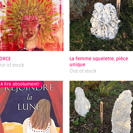
ORCE
Quick View
La femme squelette, pièce
Quick View
unique
ut of stock
Out of stock
A lire absolument!