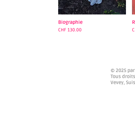
Biographie
Quick View
R
Price
P
CHF 130.00
C
© 2025 par
Tous droits
Vevey, Sui