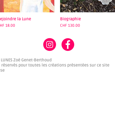
ejoindre la Lune
Quick View
Biographie
Quick View
rice
Price
HF 18.00
CHF 130.00
 LUNES Zoé Genet-Berthoud
 réservés pour toutes les créations présentées sur ce site
sse